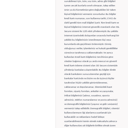
sunabilmesi için, isim, soy isim, adres gibi bilgileri
içeren ancak bunlarla sınırlı olmayan, talep edilen
ürün ya da hizmetimize göre değişebilen bir takım
kişisel bilgilerinizi vermeniz zorunludur. Bu bilgiler
kredi kartı numarası, son kullanma tarihi, CVV2 de
dahil gerekli tüm mali bilgileri içerir. Tüm kredi kartı ve
kişisel bilgileriniz internet güvenlik standardı olan SSL
Secure sistemi ile 128 mbit şifrelenmiştir. Bu şekilde
internet üzerindeki dolaşımları sırasında herhangi bir
şekilde bu bilgilerinizin istenilmeyen kişi veya
kurumlarda ele geçirilmesi önlenmiştir. Girmiş
olduğunuz veriler, işlemleriniz ve hukuki gereklilikler
süresince tarafımızca saklanmaktadır. Ve ayrıca
kullanılan Kredi kartı bilgileriniz tercihinize göre
siteden bağımsız olarak şu anda mevcut en güvenli
kredi kartı ödeme sistemi olan 3D Secure sistemiyle
şifrelenip bankalara ulaştırılabilir. Bu bilgiler direkt
olarak bankaların sunucularından geçtiği için
bankalar haricinde ne bizim ne de üçüncü kişiler
tarafından hiçbir şekilde görüntülenemez,
saklanamaz ve depolanamaz. Sitemizdeki kayıt
formları, sipariş formları, anketler ve yazışmalar,
irtibat bilgilerinizi (adınız, soyadınız, eposta
adresiniz, telefon numaralarınız ve posta adresiniz)
ve demografik bilgilerinizi (yaşınız ve gelir seviyeniz)
vermenizi talep edilebilir. Demografik bilgileri, sitemizi
kullanıcılarımızın ilgi alanlarına uyarlamak için
kullanabilir ve reklamların hedef kitleye
uyarlanabilmesini temin etmek maksadıyla yalnızca
diğer kullanıcılara ait bilgilerle birlikte olmak üzere