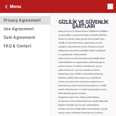
Menu
Privacy Agreement
GİZLİLİK VE GÜVENLİK
ŞARTLARI
Use Agreement
paket.shxpr.com, kullanıcılarının bilgilerinin gizliliğine
ve güvenliğine saygı göstermekte ve gerekli tedbirleri
Sale Agreement
almak için elinden gelen gayreti göstermektir. İşbu
Gizlilik ve Güvenlik Şartları, paket.shxpr.com ile
FAQ & Contact
yaptığınız alışverişlerde vermiş olduğunuz kişisel
bilgilerinizin güvenlik ve gizliliğine ilişkin politikaları
ve uygulamaları açıklamaktadır.
paket.shxpr.com adresini kullanarak gizliliğe ilişkin
yükümlülüklere ve uygulamalara sadık kalacağınızı
peşinen beyan ve taahhüt etmektesiniz. Ayrıca,
paket.shxpr.com, sunmuş olduğunuz kişisel
bilgilerinizin işbu Gizlilik ve Güvenlik Şartlarında
belirtilen şekilde paket.shxpr.com, tedarikçiler
ve/veya aracı kurumlar tarafından toplanması ve
kullanılmasını kabul etmiş bulunmaktasınız. Gizlilik
Şartları Web Sitesinin ve mobil uygulamalarının tüm
bölümlerinde geçerli olacaktır.
Aşağıdaki amaçlar için, hakkınızdaki bilgilere,
hesabınızın ve/veya iletişimlerinizin içeriği hakkındaki
bilgilere erişebilir veya bunları açıklayabiliriz:
Yasalara veya bize tebliğ edilen yasal işlemlere uymak,
Yasalara aykırı faaliyetlere katılmak veya yardımcı