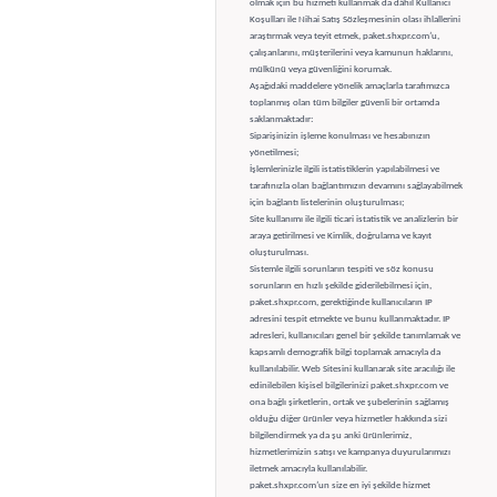
olmak için bu hizmeti kullanmak da dâhil Kullanıcı
Koşulları ile Nihai Satış Sözleşmesinin olası ihlallerini
araştırmak veya teyit etmek, paket.shxpr.com’u,
çalışanlarını, müşterilerini veya kamunun haklarını,
mülkünü veya güvenliğini korumak.
Aşağıdaki maddelere yönelik amaçlarla tarafımızca
toplanmış olan tüm bilgiler güvenli bir ortamda
saklanmaktadır:
Siparişinizin işleme konulması ve hesabınızın
yönetilmesi;
İşlemlerinizle ilgili istatistiklerin yapılabilmesi ve
tarafınızla olan bağlantımızın devamını sağlayabilmek
için bağlantı listelerinin oluşturulması;
Site kullanımı ile ilgili ticari istatistik ve analizlerin bir
araya getirilmesi ve Kimlik, doğrulama ve kayıt
oluşturulması.
Sistemle ilgili sorunların tespiti ve söz konusu
sorunların en hızlı şekilde giderilebilmesi için,
paket.shxpr.com, gerektiğinde kullanıcıların IP
adresini tespit etmekte ve bunu kullanmaktadır. IP
adresleri, kullanıcıları genel bir şekilde tanımlamak ve
kapsamlı demografik bilgi toplamak amacıyla da
kullanılabilir. Web Sitesini kullanarak site aracılığı ile
edinilebilen kişisel bilgilerinizi paket.shxpr.com ve
ona bağlı şirketlerin, ortak ve şubelerinin sağlamış
olduğu diğer ürünler veya hizmetler hakkında sizi
bilgilendirmek ya da şu anki ürünlerimiz,
hizmetlerimizin satışı ve kampanya duyurularımızı
iletmek amacıyla kullanılabilir.
paket.shxpr.com’un size en iyi şekilde hizmet