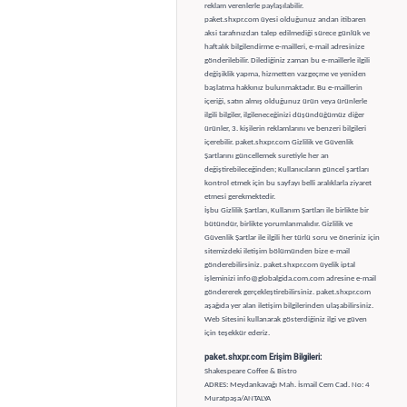
reklam verenlerle paylaşılabilir.
paket.shxpr.com üyesi olduğunuz andan itibaren
aksi tarafınızdan talep edilmediği sürece günlük ve
haftalık bilgilendirme e-mailleri, e-mail adresinize
gönderilebilir. Dilediğiniz zaman bu e-maillerle ilgili
değişiklik yapma, hizmetten vazgeçme ve yeniden
başlatma hakkınız bulunmaktadır. Bu e-maillerin
içeriği, satın almış olduğunuz ürün veya ürünlerle
ilgili bilgiler, ilgileneceğinizi düşündüğümüz diğer
ürünler, 3. kişilerin reklamlarını ve benzeri bilgileri
içerebilir. paket.shxpr.com Gizlilik ve Güvenlik
Şartlarını güncellemek suretiyle her an
değiştirebileceğinden; Kullanıcıların güncel şartları
kontrol etmek için bu sayfayı belli aralıklarla ziyaret
etmesi gerekmektedir.
İşbu Gizlilik Şartları, Kullanım Şartları ile birlikte bir
bütündür, birlikte yorumlanmalıdır. Gizlilik ve
Güvenlik Şartlar ile ilgili her türlü soru ve öneriniz için
sitemizdeki iletişim bölümünden bize e-mail
gönderebilirsiniz. paket.shxpr.com üyelik iptal
işleminizi
info@globalgida.com.com
adresine e-mail
göndererek gerçekleştirebilirsiniz. paket.shxpr.com
aşağıda yer alan iletişim bilgilerinden ulaşabilirsiniz.
Web Sitesini kullanarak gösterdiğiniz ilgi ve güven
için teşekkür ederiz.
paket.shxpr.com Erişim Bilgileri:
Shakespeare Coffee & Bistro
ADRES: Meydankavağı Mah. İsmail Cem Cad. No: 4
Muratpaşa/ANTALYA