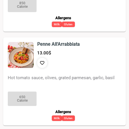
850
Calorie
Allergens
Milk
Gluten
Penne All'Arrabbiata
13.00
$
Hot tomato sauce, olives, grated parmesan, garlic, basil
650
Calorie
Allergens
Milk
Gluten