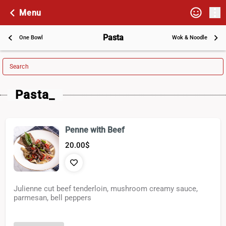
Menu
Pasta
One Bowl
Wok & Noodle
Search
Pasta_
Penne with Beef
20.00
$
Julienne cut beef tenderloin, mushroom creamy sauce,
parmesan, bell peppers