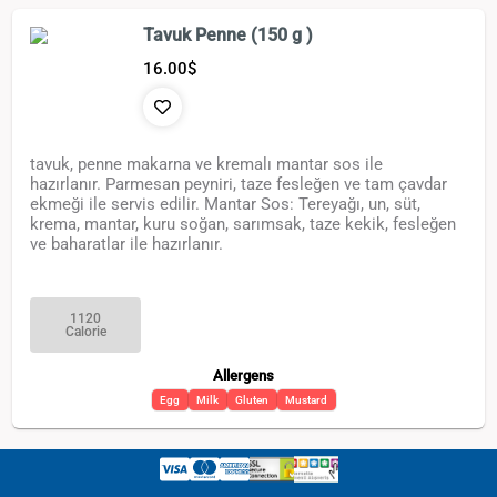
Tavuk Penne (150 g )
16.00
$
tavuk, penne makarna ve kremalı mantar sos ile
hazırlanır. Parmesan peyniri, taze fesleğen ve tam çavdar
ekmeği ile servis edilir. Mantar Sos: Tereyağı, un, süt,
krema, mantar, kuru soğan, sarımsak, taze kekik, fesleğen
ve baharatlar ile hazırlanır.
1120
Calorie
Allergens
Egg
Milk
Gluten
Mustard