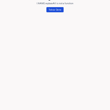
l.NAME.replaceAll is not a function
Tekrar Dene