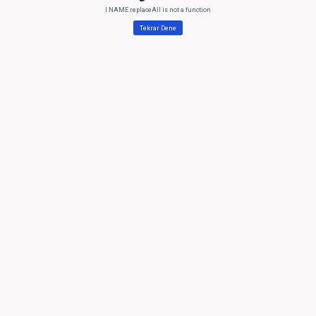
l.NAME.replaceAll is not a function
Tekrar Dene