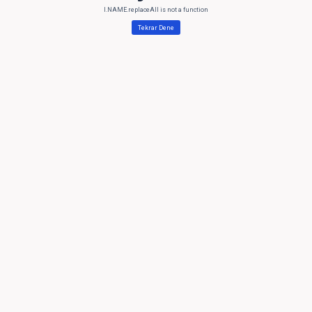
l.NAME.replaceAll is not a function
Tekrar Dene