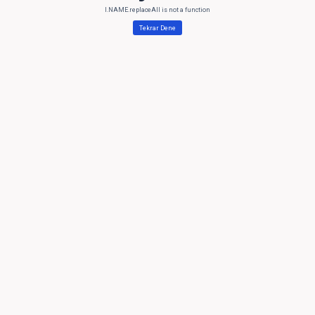
l.NAME.replaceAll is not a function
Tekrar Dene