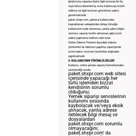
İptale konu siparişe ilişkin ilgili restoran bir fiş
veya fatura düzenlemiş ve bu kullanıcıya teslim
edilmiş ise ilgili restoran görevlisine iadesi
gerekmektedir.
paket.shxpr.com, yalnızca kullanıcıdan
kaynaklanan sebeplerden dolayı (örneğin
kullanıcının evde olmaması, yanlış adres bilgisi
vermesi, siparişi teslim almaması gibi) ücret
iadesi yapmama hakkını saklı tutar.
Online Ödeme Yöntemi dışındaki ödeme
yöntemleri ile ödemesi yapılmış siparişlerde
ücret iadesi, restoran tarafından doğrudan
yapılmaktadır.
6. KULLANICININ YÜKÜMLÜLÜKLERİ
Kullanıcı, online yemek siparişi hizmetlerinden
yararlandığı sırada,
paket.shxpr.com web sitesi
içerisinde yapacağı her
türlü işlemden bizzat
kendisinin sorumlu
olduğunu;
Yemek siparişi servislerinin
kullanımı sırasında
kaybolacak ve/veya eksik
alınacak, yanlış adrese
iletilecek bilgi mesaj ve
dosyalardan
paket.shxpr.com sorumlu
olmayacağını;
paket.shxpr.com' da