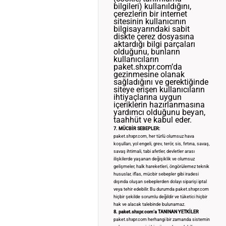
bilgileri) kullanıldığını,
çerezlerin bir internet
sitesinin kullanıcının
bilgisayarındaki sabit
diskte çerez dosyasına
aktardığı bilgi parçaları
olduğunu, bunların
kullanıcıların
paket.shxpr.com’da
gezinmesine olanak
sağladığını ve gerektiğinde
siteye erişen kullanıcıların
ihtiyaçlarına uygun
içeriklerin hazırlanmasına
yardımcı olduğunu beyan,
taahhüt ve kabul eder.
7. MÜCBİR SEBEPLER:
paket.shxpr.com, her türlü olumsuz hava
koşulları, yol engeli, grev, terör, sis, fırtına, savaş,
savaş ihtimali, tabi afetler, devletler arası
ilişkilerde yaşanan değişiklik ve olumsuz
gelişmeler, halk hareketleri, öngörülemez teknik
hususlar, iflas, mücbir sebepler gibi iradesi
dışında oluşan sebeplerden dolayı siparişi iptal
veya tehir edebilir. Bu durumda paket.shxpr.com
hiçbir şekilde sorumlu değildir ve tüketici hiçbir
hak ve alacak talebinde bulunamaz.
8. paket.shxpr.com’a TANINAN YETKİLER
paket.shxpr.com herhangi bir zamanda sistemin