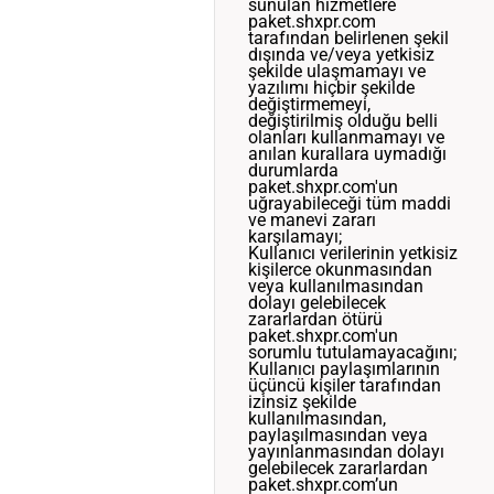
sunulan hizmetlere
paket.shxpr.com
tarafından belirlenen şekil
dışında ve/veya yetkisiz
şekilde ulaşmamayı ve
yazılımı hiçbir şekilde
değiştirmemeyi,
değiştirilmiş olduğu belli
olanları kullanmamayı ve
anılan kurallara uymadığı
durumlarda
paket.shxpr.com'un
uğrayabileceği tüm maddi
ve manevi zararı
karşılamayı;
Kullanıcı verilerinin yetkisiz
kişilerce okunmasından
veya kullanılmasından
dolayı gelebilecek
zararlardan ötürü
paket.shxpr.com'un
sorumlu tutulamayacağını;
Kullanıcı paylaşımlarının
üçüncü kişiler tarafından
izinsiz şekilde
kullanılmasından,
paylaşılmasından veya
yayınlanmasından dolayı
gelebilecek zararlardan
paket.shxpr.com’un