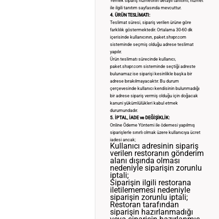
Yemek sipariş hizmetinin detaylı tanıtımı, hizmet
ile ilgili tanıtım sayfasında mevcuttur.
4. ÜRÜN TESLİMATI:
Teslimat süresi, sipariş verilen ürüne göre
farklılık göstermektedir. Ortalama 30-60 dk
içerisinde kullanıcının, paket.shxpr.com
sisteminde seçmiş olduğu adrese teslimat
yapılır.
Ürün teslimatı sürecinde kullanıcı,
paket.shxpr.com sisteminde seçtiği adreste
bulunamaz ise siparişi kesinlikle başka bir
adrese bırakılmayacaktır. Bu durum
çerçevesinde kullanıcı kendisinin bulunmadığı
bir adrese sipariş vermiş olduğu için doğacak
kanuni yükümlülükleri kabul etmek
durumundadır.
5. İPTAL, İADE ve DEĞİŞİKLİK:
Online Ödeme Yöntemi ile ödemesi yapılmış
siparişlerle sınırlı olmak üzere kullanıcıya ücret
iadesi ancak;
Kullanıcı adresinin sipariş
verilen restoranın gönderim
alanı dışında olması
nedeniyle siparişin zorunlu
iptali;
Siparişin ilgili restorana
iletilememesi nedeniyle
siparişin zorunlu iptali;
Restoran tarafından
siparişin hazırlanmadığı