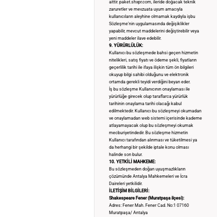
aittir. paket.shxpr.com, ileride doğacak teknik
zaruretler ve mevzuata uyum amacıyla
kullanıcıların aleyhine olmamak kaydıyla işbu
Sözleşme’nin uygulamasında değişiklikler
yapabilir, mevcut maddelerini değiştirebilir veya
yeni maddeler ilave edebilir.
9. YÜRÜRLÜLÜK:
Kullanıcı bu sözleşmede bahsi geçen hizmetin
nitelikleri, satış fiyatı ve ödeme şekli, fiyatların
geçerlilik tarihi ile ifaya ilişkin tüm ön bilgileri
okuyup bilgi sahibi olduğunu ve elektronik
ortamda gerekli teyidi verdiğini beyan eder.
İş bu sözleşme Kullanıcının onaylaması ile
yürürlüğe girecek olup taraflarca yürürlük
tarihinin onaylama tarihi olacağı kabul
edilmektedir. Kullanıcı bu sözleşmeyi okumadan
ve onaylamadan web sistemi içerisinde kademe
atlayamayacak olup bu sözleşmeyi okumak
mecburiyetindedir. Bu sözleşme hizmetin
Kullanıcı tarafından alınması ve tüketilmesi ya
da herhangi bir şekilde iptale konu olması
halinde son bulur.
10. YETKİLİ MAHKEME:
Bu sözleşmeden doğan uyuşmazlıkların
çözümünde Antalya Mahkemeleri ve İcra
Daireleri yetkilidir.
İLETİŞİM BİLGİLERİ:
Shakespeare Fener (Muratpaşa ilçesi):
Adres: Fener Mah. Fener Cad. No:1 07160
Muratpaşa/ Antalya