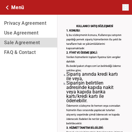
Menü
Privacy Agreement
KULLANICI SATIŞ SÖZLEŞMESİ
1. KONUSU:
Use Agreement
İş bu sözleşmenin konusu, Kullanıcıya satışının
yapıldığı yemek sipariş hizmetlerinin ifa şekli ile
Sale Agreement
tarafların hak ve yükümlülüklerini
kapsamaktadır.
FAQ & Contact
2. FİYAT VE ÖDEME ŞEKLİ:
Verilen hizmetlerin toplam fiyatına tüm vergiler
dahildir.
Bu bedel paket.shxpr.com’un belirlediği ödeme
şekline göre;
Sipariş anında kredi kartı
ile veya,
Siparişin belirtilen
adresinde kapıda nakit
veya kapıda banka
kartı/kredi kartı ile
ödenebilir.
Ödemenin sözleşme ile hemen veya sonradan
hizmetin ifası sırasında yapılacak tutarları
alışveriş sepetinde şimdi ödenecek ve kapıda
ödenecek ifadeleri ile net bir şekilde
belirtilecektir.
3. HİZMET TANITIM BİLGİLERİ: