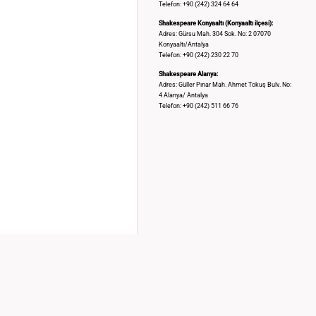
Telefon: +90 (242) 324 64 64
Shakespeare Konyaaltı (Konyaaltı ilçesi):
Adres: Gürsu Mah. 304 Sok. No: 2 07070
Konyaaltı/Antalya
Telefon: +90 (242) 230 22 70
Shakespeare Alanya:
Adres: Güller Pınar Mah. Ahmet Tokuş Bulv. No:
4 Alanya/ Antalya
Telefon: +90 (242) 511 66 76
©
Shakespeare Coffee & Bistro
| Powered by