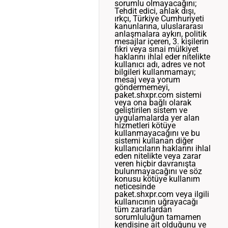
sorumlu olmayacağını;
Tehdit edici, ahlak dışı,
ırkçı, Türkiye Cumhuriyeti
kanunlarına, uluslararası
anlaşmalara aykırı, politik
mesajlar içeren, 3. kişilerin
fikri veya sınai mülkiyet
haklarını ihlal eder nitelikte
kullanıcı adı, adres ve not
bilgileri kullanmamayı;
mesaj veya yorum
göndermemeyi,
paket.shxpr.com sistemi
veya ona bağlı olarak
geliştirilen sistem ve
uygulamalarda yer alan
hizmetleri kötüye
kullanmayacağını ve bu
sistemi kullanan diğer
kullanıcıların haklarını ihlal
eden nitelikte veya zarar
veren hiçbir davranışta
bulunmayacağını ve söz
konusu kötüye kullanım
neticesinde
paket.shxpr.com veya ilgili
kullanıcının uğrayacağı
tüm zararlardan
sorumluluğun tamamen
kendisine ait olduğunu ve