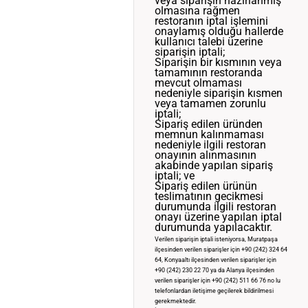
veya siparişin hazırlanmış
olmasına rağmen
restoranın iptal işlemini
onaylamış olduğu hallerde
kullanıcı talebi üzerine
siparişin iptali;
Siparişin bir kısmının veya
tamamının restoranda
mevcut olmaması
nedeniyle siparişin kısmen
veya tamamen zorunlu
iptali;
Sipariş edilen üründen
memnun kalınmaması
nedeniyle ilgili restoran
onayının alınmasının
akabinde yapılan sipariş
iptali; ve
Sipariş edilen ürünün
teslimatının gecikmesi
durumunda ilgili restoran
onayı üzerine yapılan iptal
durumunda yapılacaktır.
Verilen siparişin iptali isteniyorsa, Muratpaşa
ilçesinden verilen siparişler için +90 (242) 324 64
64, Konyaaltı ilçesinden verilen siparişler için
+90 (242) 230 22 70 ya da Alanya ilçesinden
verilen siparişler için +90 (242) 511 66 76 no lu
telefonlardan iletişime geçilerek bildirilmesi
gerekmektedir.