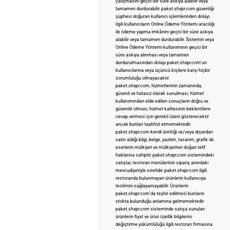
çalışmasını geçici bir süre askıya alabilir veya
tamamen durdurabilir. paket.shxpr.com güvenliği
şüphesi doğuran kullanıcı işlemlerinden dolayı
ilgili kullanıcıların Online Ödeme Yöntemi aracılığı
ile ödeme yapma imkânını geçici bir süre askıya
alabilir veya tamamen durdurabilir. Sistemin veya
Online Ödeme Yöntemi kullanımının geçici bir
süre askıya alınması veya tamamen
durdurulmasından dolayı paket.shxpr.com’un
kullanıcılarına veya üçüncü kişilere karşı hiçbir
sorumluluğu olmayacaktır.
paket.shxpr.com, hizmetlerinin zamanında,
güvenli ve hatasız olarak sunulması, hizmet
kullanımından elde edilen sonuçların doğru ve
güvenilir olması, hizmet kalitesinin beklentilere
cevap vermesi için gerekli özeni gösterecektir
ancak bunları taahhüt etmemektedir.
paket.shxpr.com kendi ürettiği ve/veya dışardan
satın aldığı bilgi, belge, yazılım, tasarım, grafik vb.
eserlerin mülkiyet ve mülkiyetten doğan telif
haklarına sahiptir. paket.shxpr.com sistemindeki
satışlar, restoran menülerinin sipariş anındaki
mevcudiyetiyle sınırlıdır. paket.shxpr.com ilgili
restoranda bulunmayan ürünlerin kullanıcıya
teslimini sağlayamayabilir. Ürünlerin
paket.shxpr.com’da teşhir edilmesi bunların
stokta bulunduğu anlamına gelmemektedir.
paket.shxpr.com sisteminde satışa sunulan
ürünlerin fiyat ve ürün özellik bilgilerini
değiştirme yükümlülüğü ilgili restoran firmasına