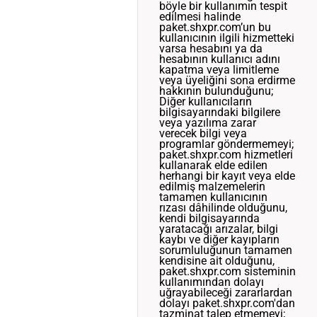
böyle bir kullanımın tespit
edilmesi halinde
paket.shxpr.com’un bu
kullanıcının ilgili hizmetteki
varsa hesabını ya da
hesabının kullanıcı adını
kapatma veya limitleme
veya üyeliğini sona erdirme
hakkının bulunduğunu;
Diğer kullanıcıların
bilgisayarındaki bilgilere
veya yazılıma zarar
verecek bilgi veya
programlar göndermemeyi;
paket.shxpr.com hizmetleri
kullanarak elde edilen
herhangi bir kayıt veya elde
edilmiş malzemelerin
tamamen kullanıcının
rızası dâhilinde olduğunu,
kendi bilgisayarında
yaratacağı arızalar, bilgi
kaybı ve diğer kayıpların
sorumluluğunun tamamen
kendisine ait olduğunu,
paket.shxpr.com sisteminin
kullanımından dolayı
uğrayabileceği zararlardan
dolayı paket.shxpr.com'dan
tazminat talep etmemeyi;