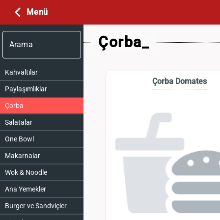
Menü
Çorba_
Arama
Kahvaltılar
Çorba Domates
Paylaşımlıklar
Çorba
Salatalar
One Bowl
Makarnalar
Wok & Noodle
Ana Yemekler
Burger ve Sandviçler