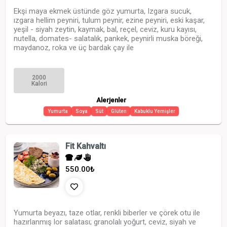
Ekşi maya ekmek üstünde göz yumurta, Izgara sucuk,
ızgara hellim peyniri, tulum peynir, ezine peyniri, eski kaşar,
yeşil - siyah zeytin, kaymak, bal, reçel, ceviz, kuru kayısı,
nutella, domates- salatalık, pankek, peynirli muska böreği,
maydanoz, roka ve üç bardak çay ile
2000
Kalori
Alerjenler
Yumurta
Soya
Süt
Glüten
Kabuklu Yemişler
Fit Kahvaltı
550.00
₺
Yumurta beyazı, taze otlar, renkli biberler ve çörek otu ile
hazırlanmış lor salatası; granolalı yoğurt, ceviz, siyah ve