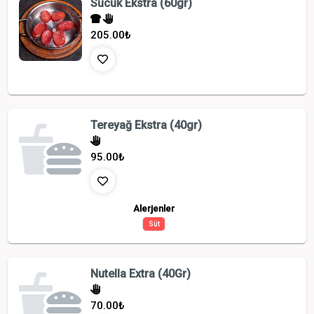
Sucuk Ekstra (60gr)
205.00
₺
Tereyağ Ekstra (40gr)
95.00
₺
Alerjenler
Süt
Nutella Extra (40Gr)
70.00
₺