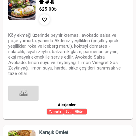
625.00
₺
Köy ekmeği üzerinde peynir kreması, avokado salsa ve
poşe yumurta; yanında Akdeniz yeşillikleri (çeşitli yaprak
yeşillikler, roka ve iceberg marul), kokteyl domates -
salatalık, siyah zeytin, balzamik glaze, parmesan peyniri,
ekşi mayalı ekmek ile servis edilir. Avokado Salsa:
Avokado, limon suyu ve zeytinyağı. Limon Vinegret Sos:
Zeytinyağı, limon suyu, hardal, sirke çeşitleri, sarımsak ve
taze otlar.
750
Kalori
Alerjenler
Yumurta
Süt
Glüten
Karışık Omlet