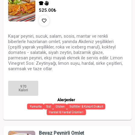
525.00
₺
Kaşar peyniri, sucuk, salam, sosis, mantar ve renkli
biberlerle hazırlanan omlet; yanında Akdeniz yeşillikleri
(çeşitli yaprak yeşillikler, roka ve iceberg marul), kokteyl
domates - salatalık, siyah zeytin, balzamik glaze,
parmesan peyniri, ekşi mayalı ekmek ile servis edilir. Limon
Vinegret Sos: Zeytinyağı, limon suyu, hardal, sirke çeşitleri,
sarımsak ve taze otlar.
970
Kalori
Alerjenler
Yumurta
Süt
Glüten
Sülfitler & Kükürt Dioksit
Hardal & Hardal Ürünleri
Beyaz Peynirli Omlet