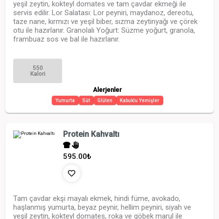
yeşil zeytin, kokteyl domates ve tam çavdar ekmeği ile
servis edilir. Lor Salatası: Lor peyniri, maydanoz, dereotu,
taze nane, kırmızı ve yeşil biber, sızma zeytinyağı ve çörek
otu ile hazırlanır. Granolalı Yoğurt: Süzme yoğurt, granola,
frambuaz sos ve bal ile hazırlanır.
550
Kalori
Alerjenler
Yumurta
Süt
Glüten
Kabuklu Yemişler
Protein Kahvaltı
595.00
₺
Tam çavdar ekşi mayalı ekmek, hindi füme, avokado,
haşlanmış yumurta, beyaz peynir, hellim peyniri, siyah ve
yeşil zeytin, kokteyl domates, roka ve göbek marul ile