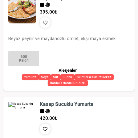
395.00
₺
Beyaz peynir ve maydanozlu omlet, ekşi maya ekmek
600
Kalori
Alerjenler
Yumurta
Soya
Süt
Glüten
Sülfitler & Kükürt Dioksit
Hardal & Hardal Ürünleri
Kasap Sucuklu Yumurta
420.00
₺