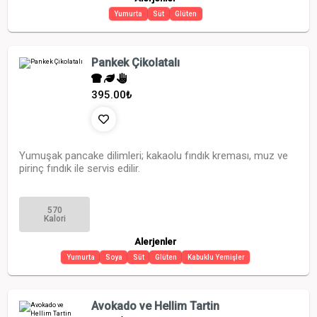
Yumurta
Süt
Glüten
Pankek Çikolatalı
395.00
₺
Yumuşak pancake dilimleri; kakaolu fındık kreması, muz ve
pirinç fındık ile servis edilir.
570
Kalori
Alerjenler
Yumurta
Soya
Süt
Glüten
Kabuklu Yemişler
Avokado ve Hellim Tartin