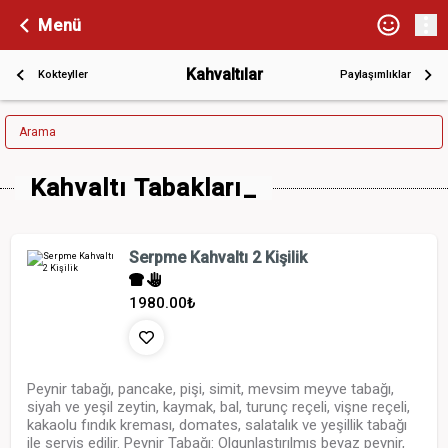
Menü
Kahvaltılar
Kokteyller
Paylaşımlıklar
Arama
Kahvaltı Tabakları_
Serpme Kahvaltı 2 Kişilik
1980.00
₺
Peynir tabağı, pancake, pişi, simit, mevsim meyve tabağı,
siyah ve yeşil zeytin, kaymak, bal, turunç reçeli, vişne reçeli,
kakaolu fındık kreması, domates, salatalık ve yeşillik tabağı
ile servis edilir. Peynir Tabağı: Olgunlaştırılmış beyaz peynir,