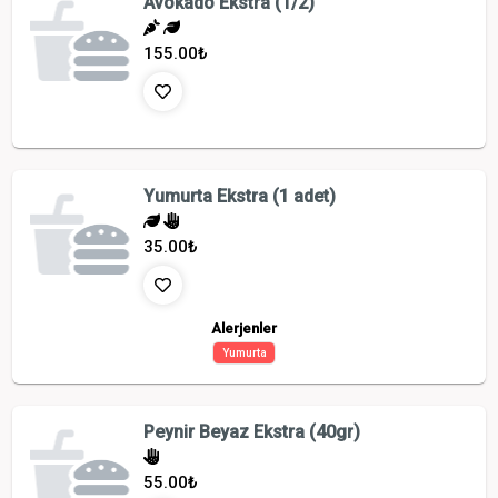
Avokado Ekstra (1/2)
155.00
₺
Yumurta Ekstra (1 adet)
35.00
₺
Alerjenler
Yumurta
Peynir Beyaz Ekstra (40gr)
55.00
₺