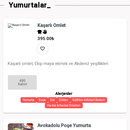
Yumurtalar_
Kaşarlı Omlet
395.00
₺
Kaşarlı omlet, Ekşi maya ekmek ve Akdeniz yeşillikleri
480
Kalori
Alerjenler
Yumurta
Soya
Süt
Glüten
Sülfitler & Kükürt Dioksit
Hardal & Hardal Ürünleri
Avokadolu Poşe Yumurta