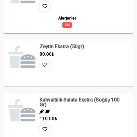
Alerjenler
Süt
Zeytin Ekstra (50gr)
80.00
₺
Kahvaltılık Salata Ekstra (Söğüş 100
Gr)
110.00
₺