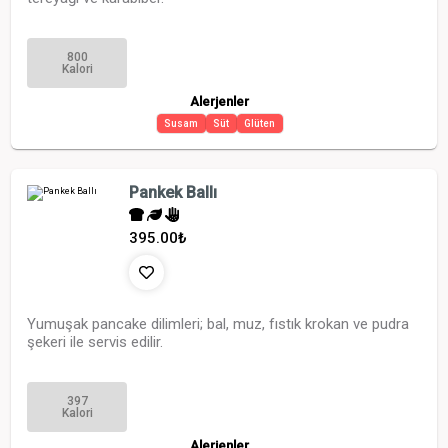
800
Kalori
Alerjenler
Susam
Süt
Glüten
Pankek Ballı
395.00
₺
Yumuşak pancake dilimleri; bal, muz, fıstık krokan ve pudra
şekeri ile servis edilir.
397
Kalori
Alerjenler