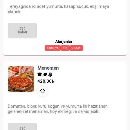
Tereyağında iki adet yumurta, kasap sucuk, ekşi maya
ekmek
760
Kalori
Alerjenler
Yumurta
Süt
Glüten
Menemen
420.00
₺
Domates, biber, kuru soğan ve yumurta ile hazırlanan
geleneksel menemen, köy ekmeği ile servis edilir.
680