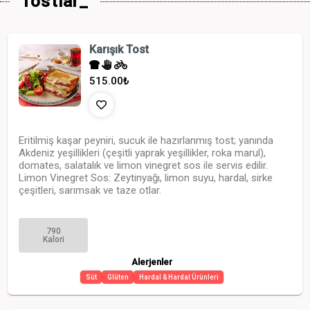
Tostlar_
Karışık Tost
515.00
₺
Eritilmiş kaşar peyniri, sucuk ile hazırlanmış tost; yanında
Akdeniz yeşillikleri (çeşitli yaprak yeşillikler, roka marul),
domates, salatalık ve limon vinegret sos ile servis edilir.
Limon Vinegret Sos: Zeytinyağı, limon suyu, hardal, sirke
çeşitleri, sarımsak ve taze otlar.
790
Kalori
Alerjenler
Süt
Glüten
Hardal & Hardal Ürünleri