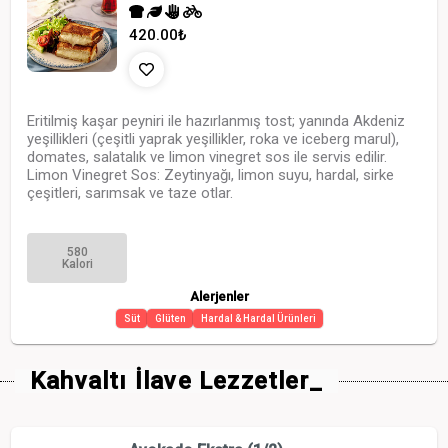
420.00
₺
Eritilmiş kaşar peyniri ile hazırlanmış tost; yanında Akdeniz
yeşillikleri (çeşitli yaprak yeşillikler, roka ve iceberg marul),
domates, salatalık ve limon vinegret sos ile servis edilir.
Limon Vinegret Sos: Zeytinyağı, limon suyu, hardal, sirke
çeşitleri, sarımsak ve taze otlar.
580
Kalori
Alerjenler
Süt
Glüten
Hardal & Hardal Ürünleri
Kahvaltı İlave Lezzetler_