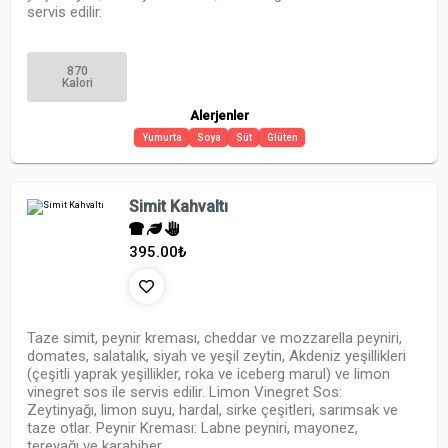
servis edilir.
870
Kalori
Alerjenler
Yumurta
Soya
Süt
Glüten
Simit Kahvaltı
395.00
₺
Taze simit, peynir kreması, cheddar ve mozzarella peyniri,
domates, salatalık, siyah ve yeşil zeytin, Akdeniz yeşillikleri
(çeşitli yaprak yeşillikler, roka ve iceberg marul) ve limon
vinegret sos ile servis edilir. Limon Vinegret Sos:
Zeytinyağı, limon suyu, hardal, sirke çeşitleri, sarımsak ve
taze otlar. Peynir Kreması: Labne peyniri, mayonez,
tereyağı ve karabiber.