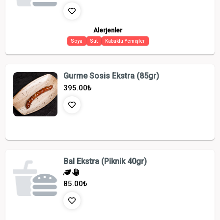
Alerjenler
Soya
Süt
Kabuklu Yemişler
Gurme Sosis Ekstra (85gr)
395.00
₺
Bal Ekstra (Piknik 40gr)
85.00
₺