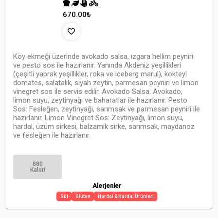
670.00
₺
Köy ekmeği üzerinde avokado salsa, ızgara hellim peyniri
ve pesto sos ile hazırlanır. Yanında Akdeniz yeşillikleri
(çeşitli yaprak yeşillikler, roka ve iceberg marul), kokteyl
domates, salatalık, siyah zeytin, parmesan peyniri ve limon
vinegret sos ile servis edilir. Avokado Salsa: Avokado,
limon suyu, zeytinyağı ve baharatlar ile hazırlanır. Pesto
Sos: Fesleğen, zeytinyağı, sarımsak ve parmesan peyniri ile
hazırlanır. Limon Vinegret Sos: Zeytinyağı, limon suyu,
hardal, üzüm sirkesi, balzamik sirke, sarımsak, maydanoz
ve fesleğen ile hazırlanır.
880
Kalori
Alerjenler
Süt
Glüten
Hardal & Hardal Ürünleri