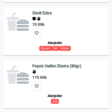
Simit Extra
70.00
₺
Alerjenler
Susam
Süt
Glüten
Peynir Hellim Ekstra (80gr)
170.00
₺
Alerjenler
Süt