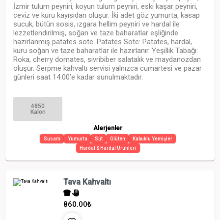
İzmir tulum peyniri, koyun tulum peyniri, eski kaşar peyniri,
ceviz ve kuru kayısıdan oluşur. İki adet göz yumurta, kasap
sucuk, bütün sosis, ızgara hellim peyniri ve hardal ile
lezzetlendirilmiş, soğan ve taze baharatlar eşliğinde
hazırlanmış patates sote. Patates Sote: Patates, hardal,
kuru soğan ve taze baharatlar ile hazırlanır. Yeşillik Tabağı:
Roka, cherry domates, sivribiber salatalık ve maydanozdan
oluşur. Serpme kahvaltı servisi yalnızca cumartesi ve pazar
günleri saat 14.00’e kadar sunulmaktadır.
4850
Kalori
Alerjenler
Susam
Yumurta
Süt
Glüten
Kabuklu Yemişler
Hardal & Hardal Ürünleri
Tava Kahvaltı
860.00
₺