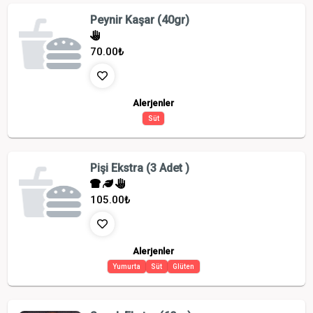
Peynir Kaşar (40gr)
70.00
₺
Alerjenler
Süt
Pişi Ekstra (3 Adet )
105.00
₺
Alerjenler
Yumurta
Süt
Glüten