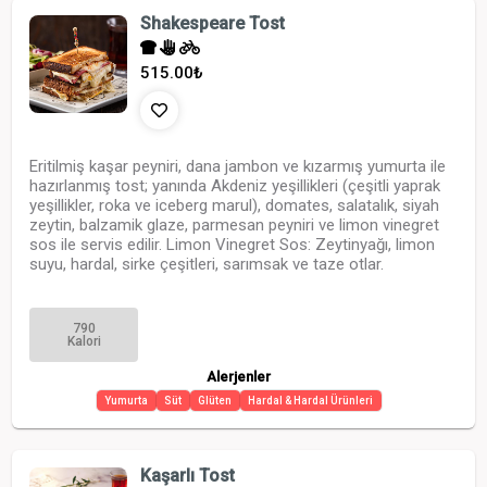
Shakespeare Tost
515.00
₺
Eritilmiş kaşar peyniri, dana jambon ve kızarmış yumurta ile
hazırlanmış tost; yanında Akdeniz yeşillikleri (çeşitli yaprak
yeşillikler, roka ve iceberg marul), domates, salatalık, siyah
zeytin, balzamik glaze, parmesan peyniri ve limon vinegret
sos ile servis edilir. Limon Vinegret Sos: Zeytinyağı, limon
suyu, hardal, sirke çeşitleri, sarımsak ve taze otlar.
790
Kalori
Alerjenler
Yumurta
Süt
Glüten
Hardal & Hardal Ürünleri
Kaşarlı Tost