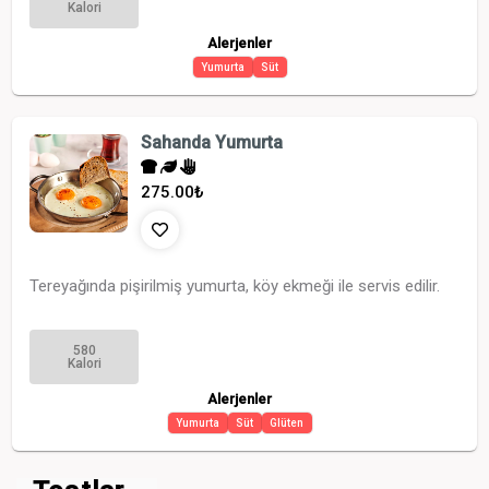
Kalori
Alerjenler
Yumurta
Süt
Sahanda Yumurta
275.00
₺
Tereyağında pişirilmiş yumurta, köy ekmeği ile servis edilir.
580
Kalori
Alerjenler
Yumurta
Süt
Glüten